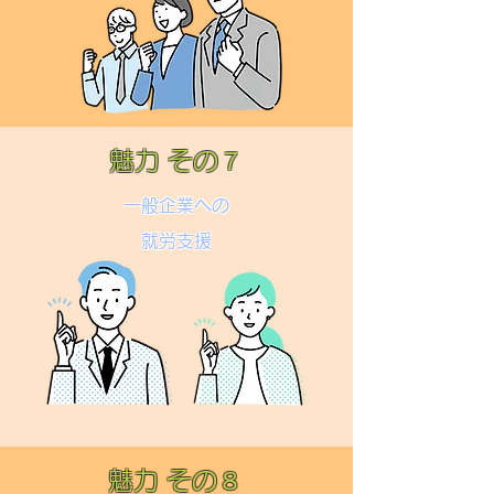
魅力 その７
一般企業への
就労支援
魅力 その８