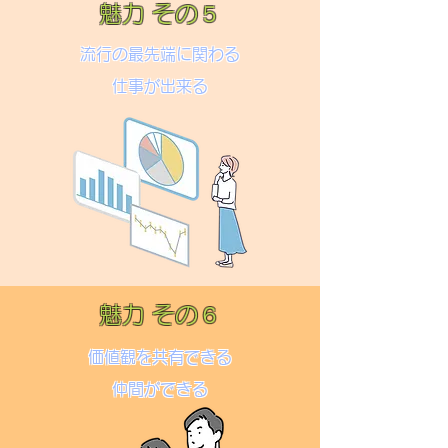
魅力 その５
流行の最先端に関わる
仕事が出来る
魅力 その６
価値観を共有できる
仲間ができる