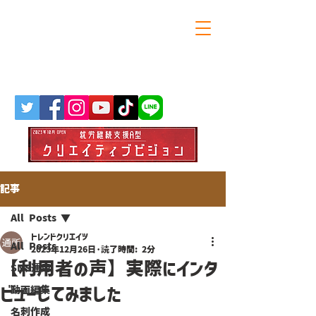
大阪・天満橋の就労継続支援A型
トレンドクリエイツ
記事
All Posts
トレンドクリエイツ
All Posts
2023年12月26日
読了時間: 2分
【利用者の声】実際にインタ
SNS運用
ビューしてみました
動画編集
名刺作成