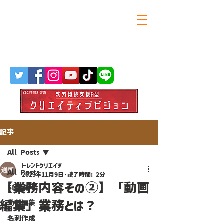
大阪・天満橋の就労継続支援A型
トレンドクリエイツ
記事
All Posts
トレンドクリエイツ
All Posts
2023年11月9日
読了時間: 2分
【業務内容その②】「動画
SNS運用
編集」業務とは？
動画編集
名刺作成