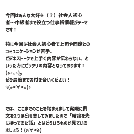
今回はみんな大好き（？）社会人初心
者〜中級者まで役立つ仕事術情報がテーマ
です！
特に今回は社会人初心者で上司や同僚との
コミュニケーションが苦手、
ビジネストークで上手く内容が伝わらない、と
いった方にピッタリの内容となっております！
(๑˃̵ᴗ˂̵)و
ぜひ最後までお付き合いください！
٩(๑>∀<๑)۶
では、ここまでのことを踏まえまして実際に例
文を2つほど用意してみましたので「結論を先
に持ってきた話」とはどういうものか見ていき
ましょう！(ฅ∀<`๑)