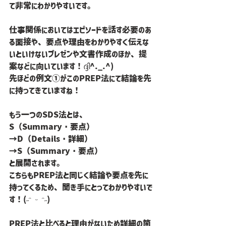
て非常にわかりやすいです。
仕事関係においてはエピソードを話す必要のあ
る面接や、要点や理由をわかりやすく伝えな
いといけないプレゼンや文書作成のほか、提
案などに向いています！ദ്ദി^._.^)
先ほどの例文①がこのPREP法にて結論を先
に持ってきていますね！
もう一つのSDS法とは、
S（Summary・要点）
→D（Details・詳細）
→S（Summary・要点）
と展開されます。
こちらもPREP法と同じく結論や要点を先に
持ってくるため、聞き手にとってわかりやすいで
す！(˶ᵔ ᵕ ᵔ˶)
PREP法と比べると理由がないため詳細の箇