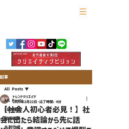
大阪・天満橋の就労継続支援A型
トレンドクリエイツ
記事
All Posts
トレンドクリエイツ
All Posts
2023年2月22日
読了時間: 4分
【社会人初心者必見！】社
SNS運用
会に出たら結論から先に話
動画編集
名刺作成