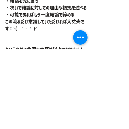
・結論を先に言う
・次いで結論に対しての理由や根拠を述べる
・可能であればもう一度結論で締める
この流れだけ意識していただければ大丈夫で
す！ᐠ(  ᐢ ᵕ ᐢ )ᐟ
というわけで今回の内容は以上になります！
ビジネスというのはスピード勝負なところも大き
いので、結論を先に伝えてわかりやすくお話が
できるようになることを目指してみてください！
ദ്ദി( ´◔‿ゝ◔`)
結論から先に話す、これができるようになるの
は社会人初心者の皆さんは大きくレベルアッ
プできた証拠でもありますよ！ദ്ദി ˉ͈̀꒳ˉ͈́ )✧
報連相＋結論を先に話す、これだけでまずは
合格です！！٩(๑❛ᴗ❛๑)۶