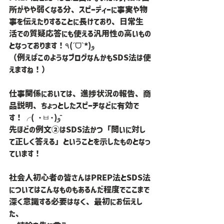
所がやや弱くなる分、スピーディーに事実や物
事を伝えたりすることに長けており、日常生
活での質疑応答にも使える汎用性の高いもの
となっております！٩(ˊᗜˋ*)و
（例えばこのようなブログなんかもSDS法は使
えますね！）
仕事関係においては、進捗状況の報告、商
品説明、ちょっとしたスピーチなどに有効で
す！╭( ･ㅂ･)و ̑̑
先ほどの例文②はSDS法かつ「問いに対し
て正しく答える」ということを示したものとなっ
ています！
社会人初心者の皆さんはPREP法とSDS法
についてはこんなものもあるんだ程度でここまで
深く意識する必要はなく、最初にお伝えし
た、