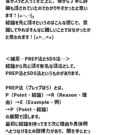
容がスッと入ってきた上に、後から丁寧に詳
細も話されていたのでわかりやすかったと思い
ます！(๑˃̵ᴗ˂̵)و
結論を先に話すというのはこんな感じで、意
識してやればそんなに難しいことではなかったか
と思われます！(๑>◡<๑)
＜補足―PREP法とSDS法―＞
結論から先に話す有名な話法として、
PREP法とSDS法というものがあります。
PREP法（プレップほう）とは、
P（Point・結論）→R（Reason・理
由）→E（Example・例）
→P（Point・結論）
の展開で話します。
最初に結論を持ってきて次に理由や具体例
へとつなげるため説得力があり、聞き手にとっ