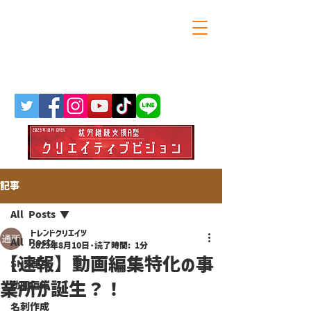
大阪・天満橋の就労継続支援A型
トレンドクリエイツ
記事
All Posts
トレンドクリエイツ
All Posts
2023年8月10日
読了時間: 1分
【速報】動画編集特化の事
SNS運用
業所が誕生？！
動画編集
名刺作成