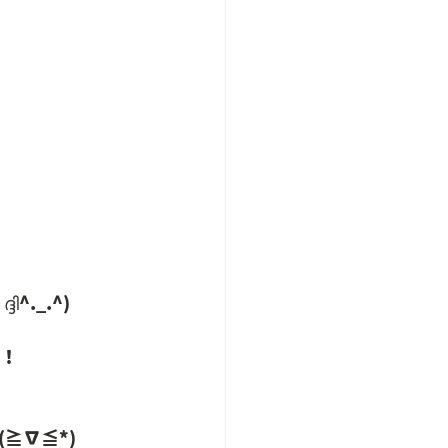
._.^)
す！
(≧∇≦*)