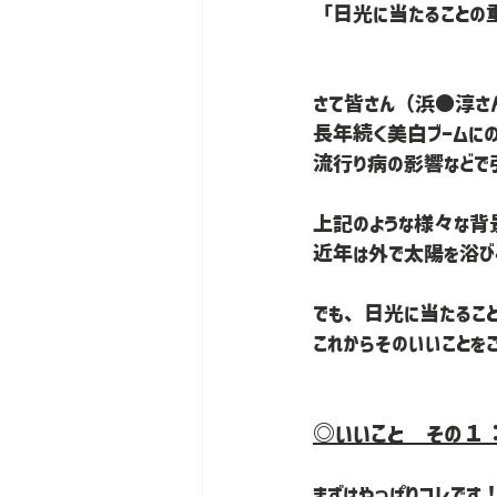
「日光に当たることの
さて皆さん（浜●淳さ
長年続く美白ブームにの
流行り病の影響などで引
上記のような様々な背
近年は外で太陽を浴び
でも、日光に当たることで
これからそのいいことを
◎いいこと　その１
まずはやっぱりコレです