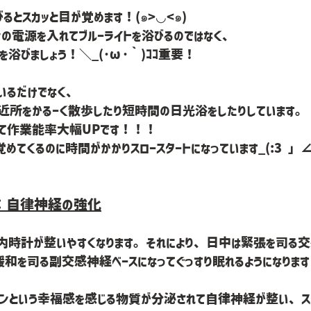
るとスカッと目が覚めます！(๑>◡<๑)
ンの電源を入れてブルーライトを浴びるのではなく、
を浴びましょう！＼_(･ω･｀)ｺｺ重要！
いるだけでなく、
近所をかるーく散歩したり短時間の日光浴をしたりしています。
て作業能率大幅UPです！！！
てくるのに時間がかかりスロースタートになっています_(:3 」∠
：自律神経の強化
内時計が整いやすくなります。それにより、日中は緊張を司る交
和を司る副交感神経ベースになってぐっすり眠れるようになりま
ニンという幸福感を感じる物質が分泌されて自律神経が整い、ス