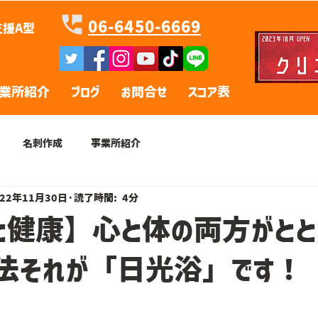
06-6450-6669
援A型
業所紹介
ブログ
お問合せ
スコア表
名刺作成
事業所紹介
022年11月30日
読了時間: 4分
と健康】心と体の両方がとと
法それが「日光浴」です！
】