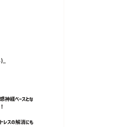
)_
感神経ベースとな
す！
トレスの解消にも