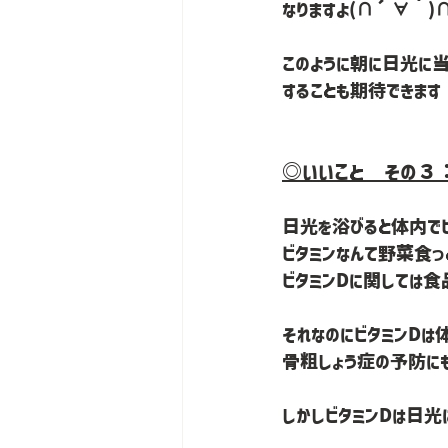
なりますよ(∩´∀｀)
このように朝に日光に
することも期待できます
◎いいこと　その３
日光を浴びると体内でビ
ビタミンなんて野菜食っ
ビタミンDに関しては食
それなのにビタミンD
骨粗しょう症の予防に
しかしビタミンDは日光