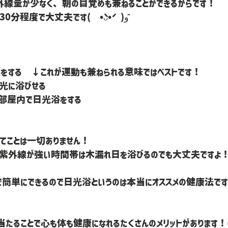
外線量が少なく、朝の目覚めも兼ねることができるからです！
時間的にはおよそ15～30分程度で大丈夫です(  •̀ᴗ•́  )و ̑̑
）をする　←これが運動も兼ねられる意味ではベストです！
光に浴びせる
て部屋内で日光浴をする
てことは一切ありません！
外線が強い時間帯は木漏れ日を浴びるのでも大丈夫ですよ！ദ്ദി^
で簡単にできるので日光浴というのは本当にオススメの健康法で
たることで心も体も健康になれるたくさんのメリットがあります！