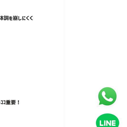
体調を崩しにくく
ｺｺ重要！