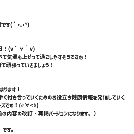
す(´•ᴗ•` )
！(v´∀｀v)
べて気温も上がって過ごしやすそうですね！
げて頑張っていきましょう！
まります！
手く付き合っていくためのお役立ち健康情報を発信していく
です！(ฅ∀<`๑)
の内容の改訂・再掲バージョンになります。）
」です。