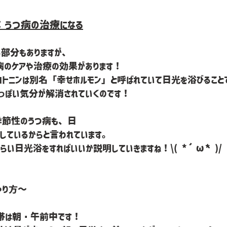
：うつ病の治療になる
る部分もありますが、
病のケアや治療の効果があります！
ロトニンは別名「幸せホルモン」と呼ばれていて日光を浴びること
つっぽい気分が解消されていくのです！
季節性のうつ病も、日
しているからと言われています。
い日光浴をすればいいか説明していきますね！\( *´ω`* )/
やり方～
帯は朝・午前中です！