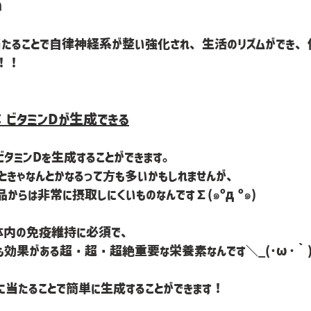
∩
当たることで自律神経系が整い強化され、生活のリズムができ、
！！
：ビタミンDが生成できる
タミンDを生成することができます。
ときゃなんとかなるって方も多いかもしれませんが、
品からは非常に摂取しにくいものなんです∑(๑ºдº๑)
は体内の免疫維持に必須で、
も効果がある超・超・超絶重要な栄養素なんです＼_(･ω･｀)
に当たることで簡単に生成することができます！