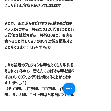
にしんどいし食費もかかってしまいます。
そこで、水に溶かすだけでサッと飲めるプロテ
インシェイクなら一杯あたり120円ちょっととい
う安価な値段ながら一杯約20gと、お肉を
食べるのと同じくらいのタンパク質を摂取する
ことができます！٩(๑>∀<๑)۶
しかも最近のプロテインは味もたくさん取り揃
えられているので、皆さんのお好きな味を選べ
ばおいしくタンパク質を摂取することができま
す！ദ്ദി^._.^)
（チョコ味、バニラ味、ココア味、イチゴ
味、バナナ味、コーヒー味など本当にたくさん
ありますよ！）