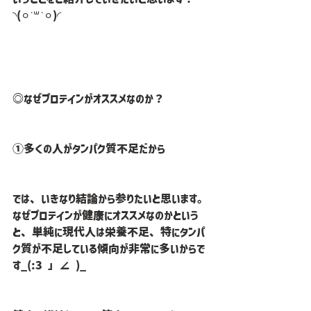
◝(⚪︎˙꒳˙⚪︎)◜
◎なぜプロテインがオススメなのか？
①多くの人がタンパク質不足だから
では、いきなり結論から参りたいと思います。
なぜプロテインが健康にオススメなのかという
と、単純に現代人は栄養不足、特にタンパ
ク質が不足している傾向が非常に多いからで
す_(:3 」∠ )_