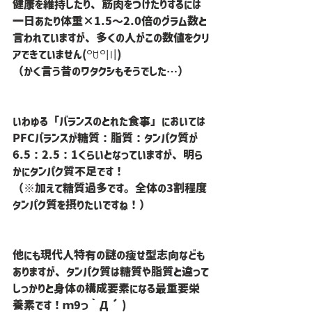
健康を維持したり、筋肉をつけたりするには
一日あたり体重×1.5〜2.0倍のグラム数と
言われていますが、多くの人がこの数値をクリ
アできていません(꒪ꇴ꒪〣)
（かく言う昔のワタクシもそうでした…）
いわゆる「バランスのとれた食事」においては
PFCバランスが糖質：脂質：タンパク質が
6.5：2.5：1くらいとなっていますが、明ら
かにタンパク質不足です！
（※加えて糖質過多です。全体の3割程度
タンパク質を摂りたいですね！）
他にも現代人特有の謎の痩せ型志向なども
ありますが、タンパク質は糖質や脂質と違って
しっかりと身体の構成要素になる最重要栄
養素です！ｍ9っ｀Д´)