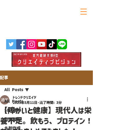
大阪・天満橋の就労継続支援A型
トレンドクリエイツ
記事
All Posts
トレンドクリエイツ
All Posts
2023年5月11日
読了時間: 3分
【障がいと健康】現代人は栄
SNS運用
養不足。飲もう、プロテイン！
動画編集
名刺作成