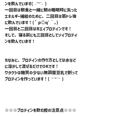
ンを飲んでいます( ˶ˆ꒳ˆ˵ )
一回目は朝食と一緒に朝の睡眠時に失った
エネルギー補給のために、二回目は筋トレ後
に飲んでいます！(´p◎qﾟ｀｡)
一回目と二回目はホエイプロテインです！
そして、寝る前にも三回目としてソイプロテイ
ンを飲んでいます！
ちなみに、プロテインの作り方としては水など
に溶かして混ぜるだけでOKです！
ワタクシは糖質の少ない無調整豆乳で割って
プロテインを作っています！( ᐢ˙꒳​˙ᐢ )
※※※プロテインを飲む際の注意点※※※