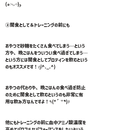
(๑˃̵ᴗ˂̵)و
②間食として＆トレーニングの前にも
おやつで砂糖をたくさん食べてしまう…という
方や、晩ごはんをついつい食べ過ぎてしまう…
という方には間食としてプロテインを飲むという
のもオススメです！ദ്ദി^._.^)
おやつの代わりや、晩ごはんの食べ過ぎ防止
のために間食として飲むというのも非常に有
用な飲み方なんですよ！٩(*´꒳`*)۶
他にもトレーニングの前に血中アミノ酸濃度を
高めてパワフルなパフォーマンスをしたいという