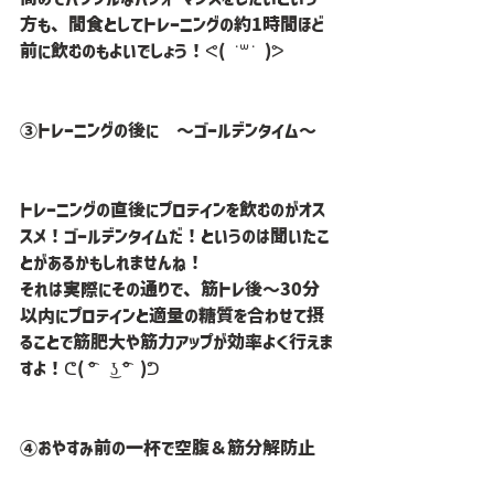
方も、間食としてトレーニングの約1時間ほど
前に飲むのもよいでしょう！ᕙ( ˙꒳​˙ )ᕗ
③トレーニングの後に　～ゴールデンタイム～
トレーニングの直後にプロテインを飲むのがオス
スメ！ゴールデンタイムだ！というのは聞いたこ
とがあるかもしれませんね！
それは実際にその通りで、筋トレ後～30分
以内にプロテインと適量の糖質を合わせて摂
ることで筋肥大や筋力アップが効率よく行えま
すよ！ᕦ( ͡° ͜ʖ ͡°)ᕤ
④おやすみ前の一杯で空腹＆筋分解防止