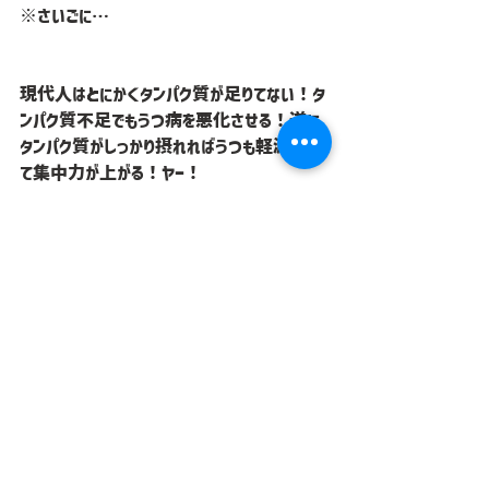
※さいごに…
現代人はとにかくタンパク質が足りてない！タ
ンパク質不足でもうつ病を悪化させる！逆に
タンパク質がしっかり摂れればうつも軽減でき
て集中力が上がる！ヤー！
（訳：やはり現代人の多くはタンパク質が不
足している傾向にあります。それによって身体
の不調をきたしたり、うつなどの精神疾患を
悪化させる原因にもなっているとの報告もあり
ます。一方でプロテインを飲むなどしてタンパク
質を十分に摂取するだけで体調がよくなったと
いう声も多数出ております。）