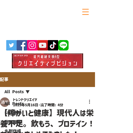
大阪・天満橋の就労継続支援A型
トレンドクリエイツ
記事
All Posts
トレンドクリエイツ
All Posts
2023年5月16日
読了時間: 4分
【障がいと健康】現代人は栄
SNS運用
養不足。飲もう、プロテイン！
動画編集
名刺作成