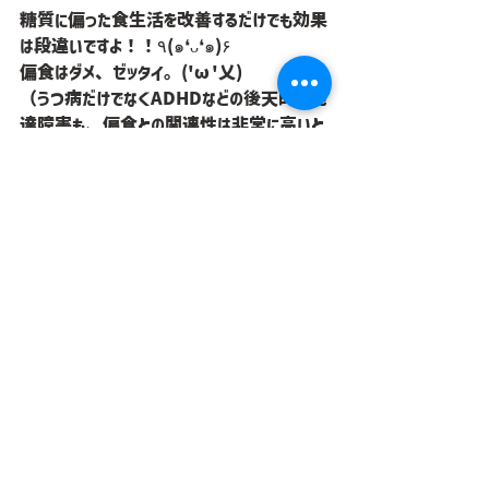
糖質に偏った食生活を改善するだけでも効果
は段違いですよ！！٩(๑❛ᴗ❛๑)۶
偏食はダメ、ゼッタイ。('ω'乂)
（うつ病だけでなくADHDなどの後天的な発
達障害も、偏食との関連性は非常に高いと
指摘されています！！）
③食後に運動をする
実は血糖スパイクは運動不足の方に起こりや
すいとも言われています(ﾟﾛﾟ*)
食後の運動では血糖が筋肉のエネルギーとし
て使われるので、血糖値の急上昇を抑えるこ
とができるのです！٩(๑>∀<๑)۶
ベストなのは食後30分～1時間後（食べて
すぐはもちろんダメですよ！）に軽く息が切れ