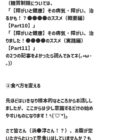
（糖質制限については、
「【障がいと健康】その病気・障がい、治
るかも！？●●●●のススメ（概要編）
【Part10】」
「【障がいと健康】その病気・障がい、治
りました！●●●●のススメ（実践編）
【Part11】」
の2つの記事をよかったら読んでみてネ(｡•ω- 
｡)）
②食べ方を変える
先ほどはいきなり根本的なところからお話しし
ましたが、ここからは少し意識するだけの始め
やすいものになります！٩(ˊᗜˋ*)و
さて皆さん（浜●淳さん！？）、お腹が空
いたからといって早食いはしていませんか？も