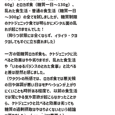
60g）とロカボ食（糖質一日～130g）、
乱れた食生活・普通の食生活（糖質一日
～300g）の全てを試しましたが、糖質制限
のケトジェニック食では明らかにメンタル面の乱
れが起こりませんでした！
（抑うつ状態には全くならず、イライラ・クヨ
クヨしてもすぐに立ち直れました）
一方の低糖質ロカボ食も、ケトジェニックに比
べると効果はやや劣りますが、乱れた食生活
や「いわゆるバランスのとれた食事」と比べる
と差は歴然と感じました。
（ワタクシの所感では、ロカボ食では悪天候
の日や体調が悪い日はモチベーションが上がり
にくいことも時折ある程度で、以前の食生活
では常にやる気や意欲が起こらなかったことか
ら、ケトジェニックと比べると効果は劣っても
糖質の過剰摂取はやはりよくないという結論