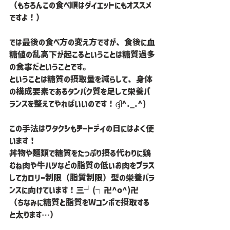
（もちろんこの食べ順はダイエットにもオススメ
ですよ！）
では最後の食べ方の変え方ですが、食後に血
糖値の乱高下が起こるということは糖質過多
の食事だということです。
ということは糖質の摂取量を減らして、身体
の構成要素であるタンパク質を足して栄養バ
ランスを整えてやればいいのです！ദ്ദി^._.^)
この手法はワタクシもチートデイの日にはよく使
います！
丼物や麺類で糖質をたっぷり摂る代わりに鶏
むね肉や牛ハツなどの脂質の低いお肉をプラス
してカロリー制限（脂質制限）型の栄養バラ
ンスに向けています！三└(┐卍^o^)卍
（ちなみに糖質と脂質をWコンボで摂取する
と太ります…）