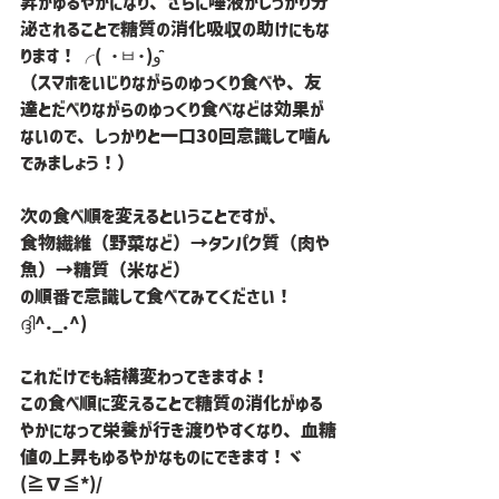
昇がゆるやかになり、さらに唾液がしっかり分
泌されることで糖質の消化吸収の助けにもな
ります！╭( ･ㅂ･)و ̑̑
（スマホをいじりながらのゆっくり食べや、友
達とだべりながらのゆっくり食べなどは効果が
ないので、しっかりと一口30回意識して噛ん
でみましょう！）
次の食べ順を変えるということですが、
食物繊維（野菜など）→タンパク質（肉や
魚）→糖質（米など）
の順番で意識して食べてみてください！
ദ്ദി^._.^)
これだけでも結構変わってきますよ！
この食べ順に変えることで糖質の消化がゆる
やかになって栄養が行き渡りやすくなり、血糖
値の上昇もゆるやかなものにできます！ヾ
(≧∇≦*)/