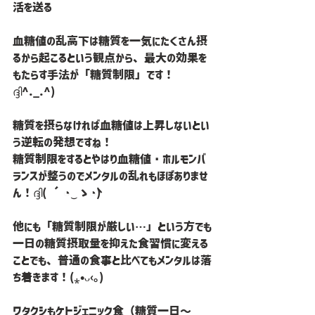
活を送る
血糖値の乱高下は糖質を一気にたくさん摂
るから起こるという観点から、最大の効果を
もたらす手法が「糖質制限」です！
ദ്ദി^._.^)
糖質を摂らなければ血糖値は上昇しないとい
う逆転の発想ですね！
糖質制限をするとやはり血糖値・ホルモンバ
ランスが整うのでメンタルの乱れもほぼありませ
ん！ദ്ദി( ´◔‿ゝ◔`)
他にも「糖質制限が厳しい…」という方でも
一日の糖質摂取量を抑えた食習慣に変える
ことでも、普通の食事と比べてもメンタルは落
ち着きます！(⁎•ᴗ‹｡)
ワタクシもケトジェニック食（糖質一日～