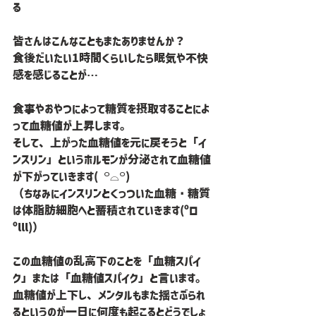
る
皆さんはこんなこともまたありませんか？
食後だいたい1時間くらいしたら眠気や不快
感を感じることが…
食事やおやつによって糖質を摂取することによ
って血糖値が上昇します。
そして、上がった血糖値を元に戻そうと「イ
ンスリン」というホルモンが分泌されて血糖値
が下がっていきます( ꒪⌓꒪)
（ちなみにインスリンとくっついた血糖・糖質
は体脂肪細胞へと蓄積されていきます(ºロ
ºlll)）
この血糖値の乱高下のことを「血糖スパイ
ク」または「血糖値スパイク」と言います。
血糖値が上下し、メンタルもまた揺さぶられ
るというのが一日に何度も起こるとどうでしょ