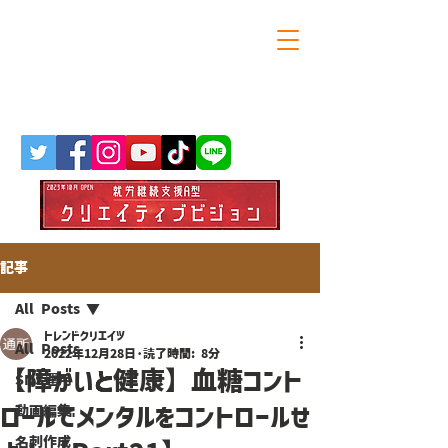
大阪・天満橋の就労継続支援A型
トレンドクリエイツ
記事
All Posts
トレンドクリエイツ
All Posts
2022年12月28日
読了時間: 8分
【障がいと健康】血糖コント
SNS運用
ロールでメンタルをコントロールせ
動画編集
名刺作成