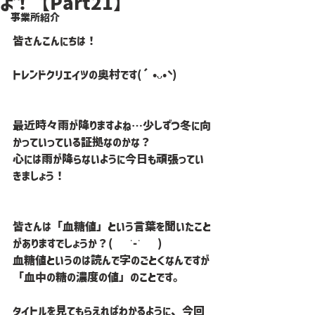
よ！【Part21】
事業所紹介
皆さんこんにちは！
トレンドクリエイツの奥村です(´•ᴗ•` )
最近時々雨が降りますよね…少しずつ冬に向
かっていっている証拠なのかな？
心には雨が降らないように今日も頑張ってい
きましょう！
皆さんは「血糖値」という言葉を聞いたこと
がありますでしょうか？( 　˙-˙　 )
血糖値というのは読んで字のごとくなんですが
「血中の糖の濃度の値」のことです。
タイトルを見てもらえればわかるように、今回