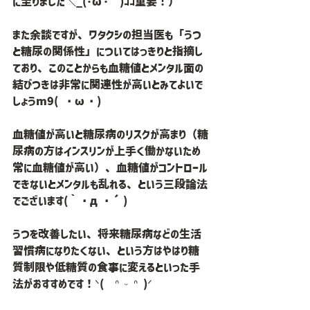
に至りました＼_(･ω･｀)ｺｺ重要！）
また余談ですが、ワタクシの担当医も「うつ
と糖尿の関係性」についてはっきりと指摘し
ており、このことからも血糖値とメンタル面の
結びつきは非常に関連性が高いとみてよいで
しょうm9( ・ω・)
血糖値が高いと糖尿病のリスクが高まり（糖
尿病の方はインスリンが上手く働かないため
常に血糖値が高い）、血糖値がコントロール
できないとメンタルも乱れる、という三段論法
でございます(｀・д・´)
うつを改善したい、将来糖尿病などの生活
習慣病になりたくない、という方はやはり糖
質制限や低糖質の食事に変えるといった手
法がおすすめです！ᐠ(  ᐢ ᵕ ᐢ )ᐟ