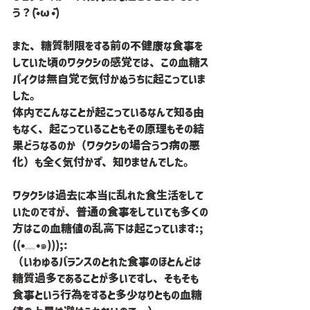
う？(¯•ω•¯)
また、糖質制限をする前の不健康な食事を
していた頃のワタクシの感覚では、この血糖ス
パイクは無自覚で気付かぬうちに起こっていま
した。
体内でこんなことが起こっているなんて知る由
もなく、起こっていることもその原理もその結
果どうなるのか（ワタクシの場合うつ病の悪
化）も全く気付かず、知りませんでした。
ワタクシは過去に本当に乱れた食生活をして
いたのですが、普通の食事をしていても多くの
方はこの血糖値の乱高下は起こっています:;
((•﹏•๑)));:
（いわゆるバランスのとれた食事のほとんどは
糖質過多であることが多いですし、そもそも
食事という行為をすると多少なりともの血糖