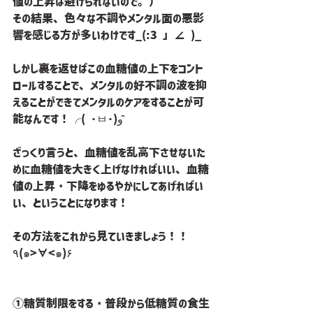
値の上昇は避けられないので。）
その結果、色々な不調やメンタル面の悪影
響を感じる方が多いわけです_(:3 」∠ )_
しかし裏を返せばこの血糖値の上下をコント
ロールすることで、メンタルの好不調の波を抑
えることができてメンタルのケアをすることが可
能なんです！╭( ･ㅂ･)و ̑̑
ざっくり言うと、血糖値を乱高下させないた
めに血糖値を大きく上げなければいい、血糖
値の上昇・下降をゆるやかにしてあげればい
い、ということになります！
その方法をこれから見ていきましょう！！
٩(๑>∀<๑)۶
①糖質制限をする・普段から低糖質の食生