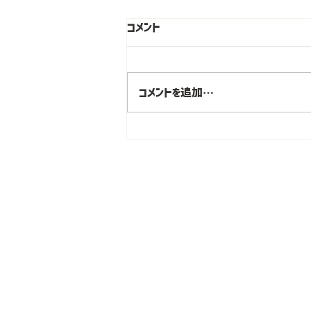
コメント
コメントを追加…
【お仕事の詳細】営業部が新し
く加わりました！
大阪・天満橋のA型就労支
トレンドクリエイツ