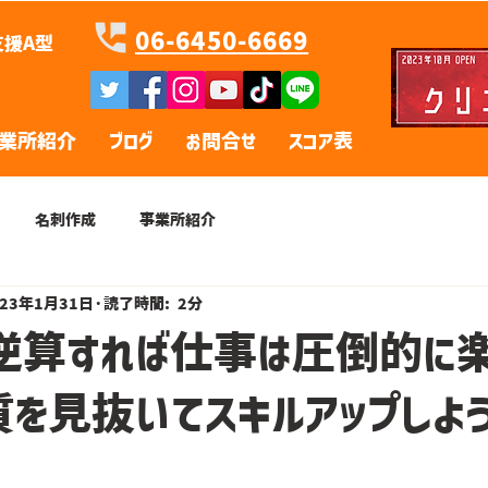
06-6450-6669
援A型
業所紹介
ブログ
お問合せ
スコア表
名刺作成
事業所紹介
023年1月31日
読了時間: 2分
ら逆算すれば仕事は圧倒的に楽
質を見抜いてスキルアップしよ