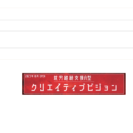
憧れのMACが使える！
【仕
宿題
に！
援施設