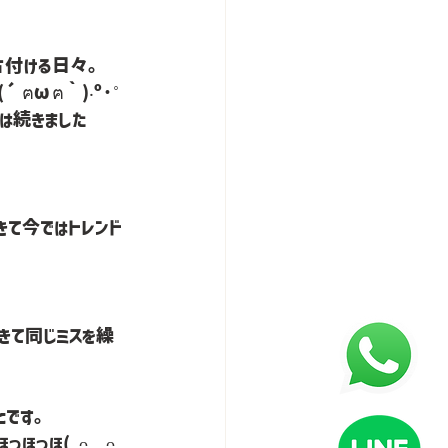
片付ける日々。
ฅωฅ｀)‧º·˚
は続きました
て今ではトレンド
きて同じミスを繰
とです。
っほ( ᴖ  ᴖ 