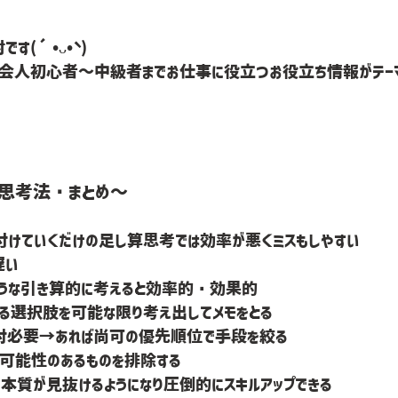
す(´•ᴗ•` )
会人初心者〜中級者までお仕事に役立つお役立ち情報がテー
る思考法・まとめ～
付けていくだけの足し算思考では効率が悪くミスもしやすい
遅い
ような引き算的に考えると効率的・効果的
ゆる選択肢を可能な限り考え出してメモをとる
対必要→あれば尚可の優先順位で手段を絞る
の可能性のあるものを排除する
本質が見抜けるようになり圧倒的にスキルアップできる