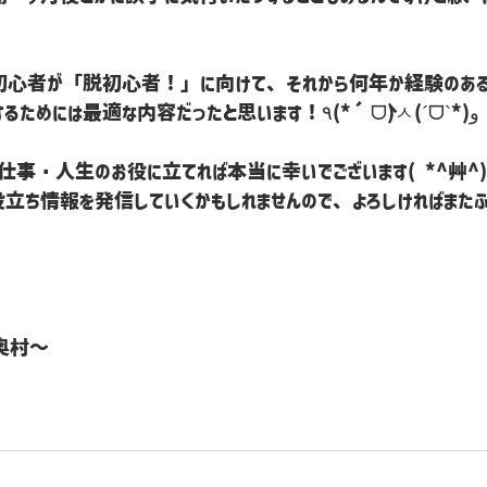
初心者が「脱初心者！」に向けて、それから何年か経験のあ
級者へのステップアップするためには最適な内容だったと思います！٩(*´ᗜ`)ㅅ(ˊᗜˋ*)و
事・人生のお役に立てれば本当に幸いでございます( *^艸^)
役立ち情報を発信していくかもしれませんので、よろしければまた
奥村〜