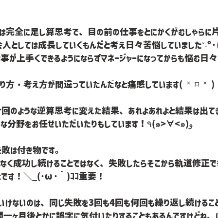
！
前は完全に足し算思考で、目の前の仕事をとにかくがむしゃらに
としては成長していくもんだと考え日々苦悩していました˚‧º·(´
事が上手くできるようにならずマネージャーになってからも悩む日々
方・考え方が間違っていたんだなと痛感しています( ˟ ⌑ ˟ )
今回のような逆算思考に変えた結果、あれよあれよと結果は出てき
クリエイツでは結構重要な分野をお任せいただいたりもしています！٩(๑>∀<๑)و
失敗は付き物です。
スなく成功し続けることではなく、失敗したらそこから軌道修正で
です！＼_(･ω･｀)ｺｺ重要！
いけないのは、同じ失敗を3回も4回も何回も繰り返し続けるこ
開一ヶ月後とかに誤字に気付いたりすることもあるんですけどね、ほっほ