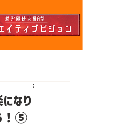
になり
う！⑤