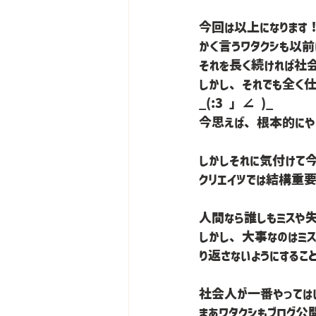
今回は以上になります
かく言うワタクシも以
それを長く続ければ社会人
しかし、それでも全く仕
_(:3 」∠ )_
今思えば、根本的にやり
しかしそれに気付けて
人間なら誰しもミスや
しかし、大事なのはミ
り返さないようにすること
社会人が一番やっては
まあワタクシもブログ公