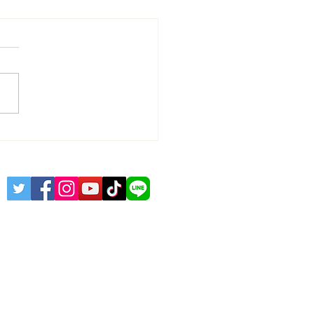
事の豆知識】AIの進化〜
に使われるほど便利
？〜