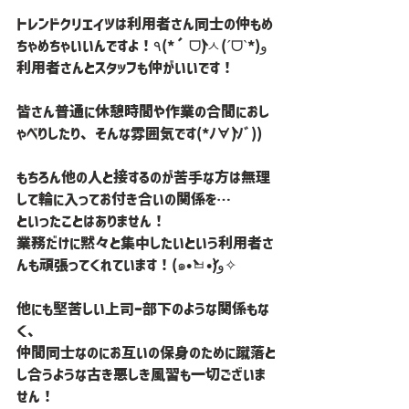
トレンドクリエイツは利用者さん同士の仲もめ
ちゃめちゃいいんですよ！٩(*´ᗜ`)ㅅ(ˊᗜˋ*)و
利用者さんとスタッフも仲がいいです！
皆さん普通に休憩時間や作業の合間におし
ゃべりしたり、そんな雰囲気です(*ﾉ∀`)ﾉﾞ))
もちろん他の人と接するのが苦手な方は無理
して輪に入ってお付き合いの関係を…
といったことはありません！
業務だけに黙々と集中したいという利用者さ
んも頑張ってくれています！(๑•̀ㅂ•́)و✧
他にも堅苦しい上司ー部下のような関係もな
く、
仲間同士なのにお互いの保身のために蹴落と
し合うような古き悪しき風習も一切ございま
せん！