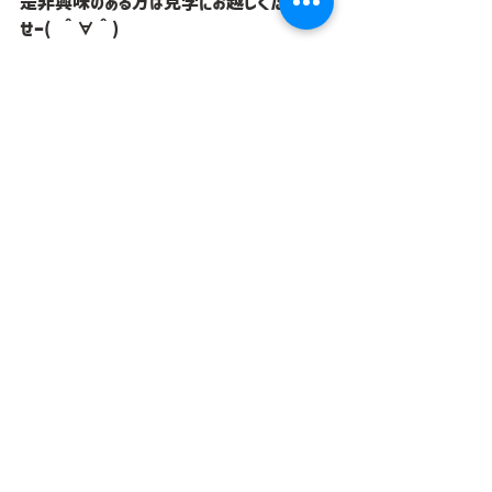
是非興味のある方は見学にお越しくださいま
せー( ＾∀＾)
デザインをしてみたい！マーケティングの知識を
身につけたい！
自分のスキルを活かしてみたい！
SNSの運営をやってみたい！など、したい！
やりたい！をたくさん出来る環境を作っており
ます！！
動画編集やSNSの知識など興味があるって
方は是非お電話ください(^^)／
未経験でも知識がなくても興味だけでも大丈
夫ですよー♪
まだまだ、いろんなお仕事も増えています( ＾
∀＾)
まだまだコロナで心配かもしれませんが、