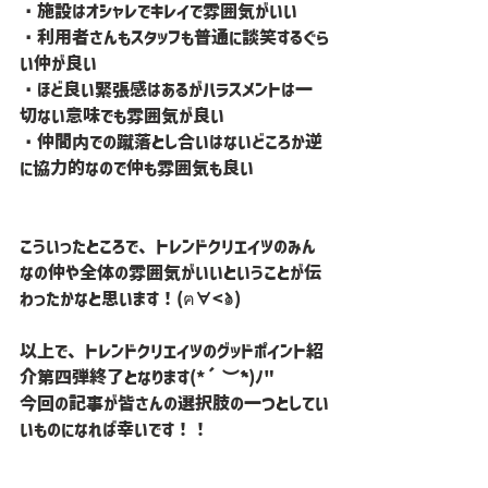
・施設はオシャレでキレイで雰囲気がいい
・利用者さんもスタッフも普通に談笑するぐら
い仲が良い
・ほど良い緊張感はあるがハラスメントは一
切ない意味でも雰囲気が良い
・仲間内での蹴落とし合いはないどころか逆
に協力的なので仲も雰囲気も良い
こういったところで、トレンドクリエイツのみん
なの仲や全体の雰囲気がいいということが伝
わったかなと思います！(ฅ∀<`๑)
以上で、トレンドクリエイツのグッドポイント紹
介第四弾終了となります(*´︶`*)ﾉ"
今回の記事が皆さんの選択肢の一つとしてい
いものになれば幸いです！！