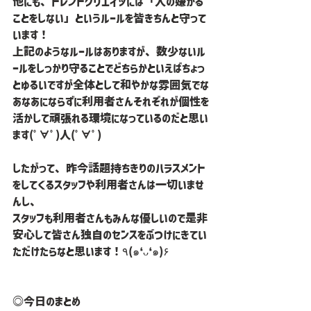
他にも、トレンドクリエイツには「人の嫌がる
ことをしない」というルールを皆きちんと守って
います！
上記のようなルールはありますが、数少ないル
ールをしっかり守ることでどちらかといえばちょっ
とゆるいですが全体として和やかな雰囲気でな
あなあにならずに利用者さんそれぞれが個性を
活かして頑張れる環境になっているのだと思い
ます(ﾟ∀ﾟ)人(ﾟ∀ﾟ)
したがって、昨今話題持ちきりのハラスメント
をしてくるスタッフや利用者さんは一切いませ
んし、
スタッフも利用者さんもみんな優しいので是非
安心して皆さん独自のセンスをぶつけにきてい
ただけたらなと思います！٩(๑❛ᴗ❛๑)۶
◎今日のまとめ