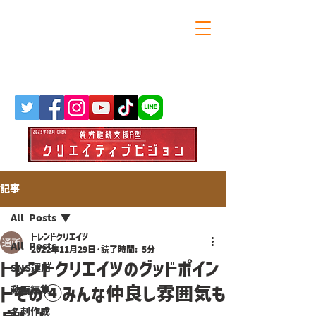
大阪・天満橋の就労継続支援A型
トレンドクリエイツ
記事
All Posts
トレンドクリエイツ
All Posts
2022年11月29日
読了時間: 5分
トレンドクリエイツのグッドポイン
SNS運用
トその④みんな仲良し雰囲気も
動画編集
名刺作成