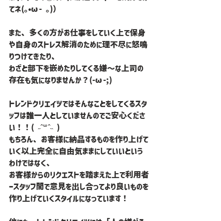
てネ(｡•ω- ｡)）
また、多くの方がお仕事をしていく上で保身
や自身のストレス解消のために理不尽に怒鳴
りつけてきたり、
わざと部下を嵌めたりしてくる嫌〜な上司の
存在も気になりませんか？(-ω-;)
トレンドクリエイツではそんなことをしてくるスタ
ッフは誰一人としていませんのでご安心くださ
い！！( ˶ˆ꒳ˆ˵ )
もちろん、お客様に納品するものを作り上げて
いく以上完全に自由気ままにしていいという
わけではなく、
お客様からのリクエストを踏まえた上で利用者
ースタッフ間で意見を出し合ってより良いものを
作り上げていくスタイルになっています！